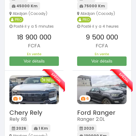
45000 Km
75000 Km
Abidjan (Cocody)
Abidjan (Cocody)
PRO
PRO
Posté il y a 5 minutes
Posté il y a 4 heures
18 900 000
9 500 000
FCFA
FCFA
En vente
En vente
Voir détails
Voir détails
SPÉCIAL
SPÉCIAL
NEUF
6
6
Chery Rely
Ford Ranger
Rely R8
Ranger 2.0L
2026
1 Km
2020
Abidjan (Cocody)
130000 Km