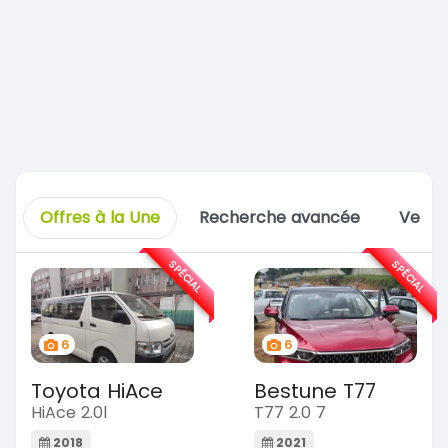
Offres à la Une
Recherche avancée
Vente
SPÉCIAL
SPÉCIAL
6
6
Toyota HiAce
Bestune T77
HiAce 2.0l
T77 2.0 7
2018
2021