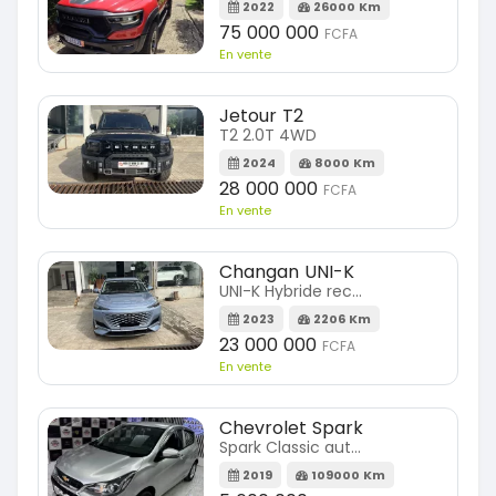
2022
26000 Km
75 000 000
FCFA
En vente
Jetour T2
T2 2.0T 4WD
2024
8000 Km
28 000 000
FCFA
En vente
Changan UNI-K
UNI-K Hybride rechargeable
2023
2206 Km
23 000 000
FCFA
En vente
Chevrolet Spark
Spark Classic automatique
2019
109000 Km