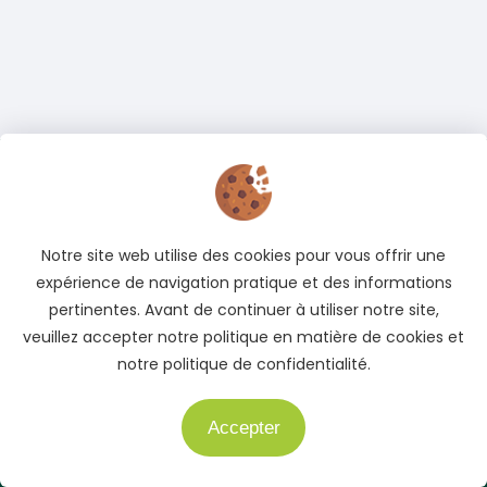
Adresse
Cocody, Abidjan, Côte d'Ivoire
Notre site web utilise des cookies pour vous offrir une
Téléphone
expérience de navigation pratique et des informations
+225 05 04 78 83 83
pertinentes. Avant de continuer à utiliser notre site,
+225 01 40 51 51 04
veuillez accepter notre politique en matière de cookies et
notre politique de confidentialité.
E-mail
info@auto.ci
Accepter
Besoin d'aide ?