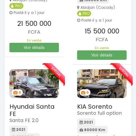
PRO
Abidjan (Cocody)
Posté il y a 1 jour
PRO
Posté il y a 1 jour
21 500 000
15 500 000
FCFA
FCFA
En vente
Voir détails
En vente
Voir détails
SPÉCIAL
SPÉCIAL
6
6
Hyundai Santa
KIA Sorento
FE
Sorento full option
Santa FE 2.0
2021
2021
60000 Km