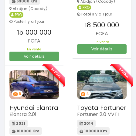
63000 Km
Abidjan (Cocody)
PRO
Abidjan (Cocody)
Posté il y a 1 jour
PRO
Posté il y a 1 jour
18 500 000
15 000 000
FCFA
FCFA
En vente
Voir détails
En vente
Voir détails
SPÉCIAL
SPÉCIAL
6
4
Hyundai Elantra
Toyota Fortuner
Elantra 2.0l
Fortuner 2.0 VVTI
2021
2014
100000 Km
100000 Km