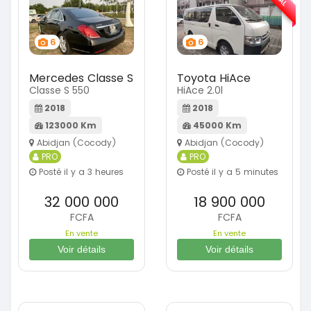
6
6
Mercedes Classe S
Toyota HiAce
Classe S 550
HiAce 2.0l
2018
2018
123000 Km
45000 Km
Abidjan (Cocody)
Abidjan (Cocody)
PRO
PRO
Posté il y a 3 heures
Posté il y a 5 minutes
32 000 000
18 900 000
FCFA
FCFA
En vente
En vente
Voir détails
Voir détails