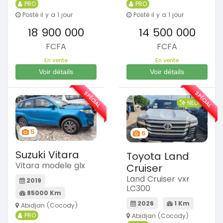
PRO
PRO
Posté il y a 1 jour
Posté il y a 1 jour
18 900 000
14 500 000
FCFA
FCFA
En vente
En vente
Voir détails
Voir détails
SPÉCIAL
SPÉCIAL
NEUF
5
6
Suzuki Vitara
Toyota Land
Vitara modele glx
Cruiser
Land Cruiser vxr
2019
LC300
85000 Km
2026
1 Km
Abidjan (Cocody)
PRO
Abidjan (Cocody)