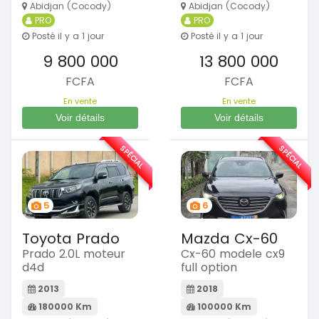
Abidjan (Cocody)
Abidjan (Cocody)
PRO
PRO
Posté il y a 1 jour
Posté il y a 1 jour
9 800 000
13 800 000
FCFA
FCFA
En vente
En vente
Voir détails
Voir détails
SPÉCIAL
SPÉCIAL
5
6
Toyota Prado
Mazda Cx-60
Prado 2.0L moteur
Cx-60 modele cx9
d4d
full option
2013
2018
180000 Km
100000 Km