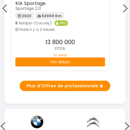
KIA Sportage
Mi
Sportage 2.0
Paj
2022
52000 Km
Abidjan (Cocody)
PRO
A
Posté il y a 2 heures
P
13 800 000
FCFA
En vente
Voir détails
Plus d'Offres de professionnels