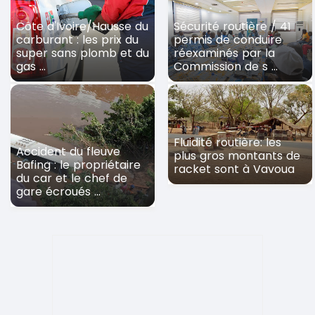
Côte d'Ivoire/Hausse du
Sécurité routière / 41
carburant : les prix du
permis de conduire
super sans plomb et du
réexaminés par la
gas ...
Commission de s ...
Fluidité routière: les
Accident du fleuve
plus gros montants de
Bafing : le propriétaire
racket sont à Vavoua
du car et le chef de
gare écroués ...