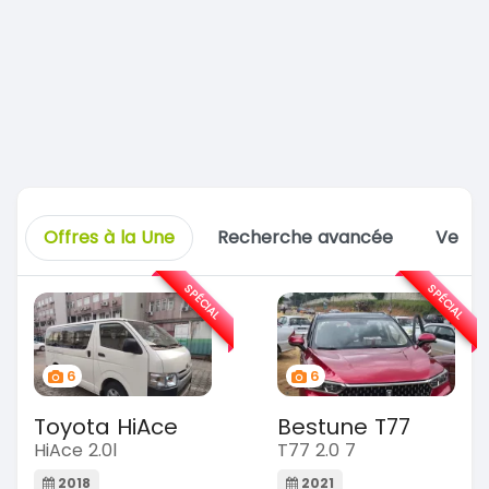
Offres à la Une
Recherche avancée
Vente
SPÉCIAL
SPÉCIAL
6
6
Toyota HiAce
Bestune T77
HiAce 2.0l
T77 2.0 7
2018
2021