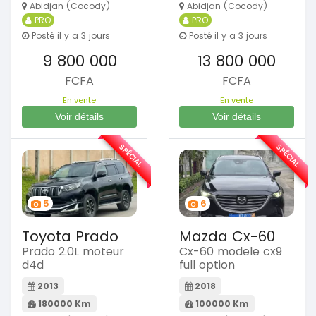
Abidjan (Cocody)
Abidjan (Cocody)
PRO
PRO
Posté il y a 3 jours
Posté il y a 3 jours
9 800 000
13 800 000
FCFA
FCFA
En vente
En vente
Voir détails
Voir détails
SPÉCIAL
SPÉCIAL
5
6
Toyota Prado
Mazda Cx-60
Prado 2.0L moteur
Cx-60 modele cx9
d4d
full option
2013
2018
180000 Km
100000 Km