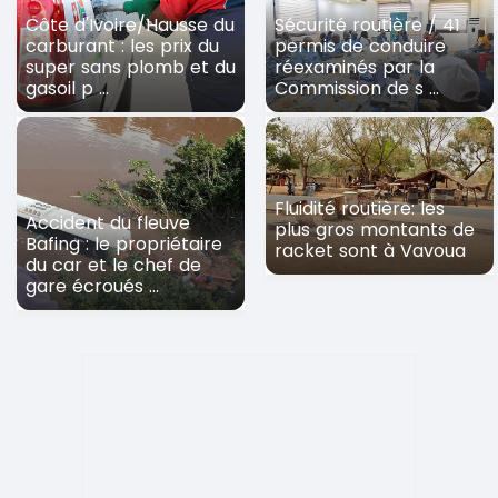
Côte d'Ivoire/Hausse du
Sécurité routière / 41
carburant : les prix du
permis de conduire
super sans plomb et du
réexaminés par la
gasoil p ...
Commission de s ...
Fluidité routière: les
Accident du fleuve
plus gros montants de
Bafing : le propriétaire
racket sont à Vavoua
du car et le chef de
gare écroués ...