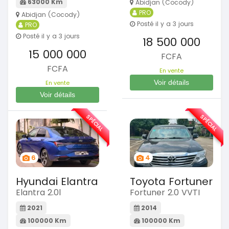
63000 Km
Abidjan (Cocody)
PRO
Abidjan (Cocody)
Posté il y a 3 jours
PRO
Posté il y a 3 jours
18 500 000
15 000 000
FCFA
FCFA
En vente
Voir détails
En vente
Voir détails
SPÉCIAL
SPÉCIAL
6
4
Hyundai Elantra
Toyota Fortuner
Elantra 2.0l
Fortuner 2.0 VVTI
2021
2014
100000 Km
100000 Km