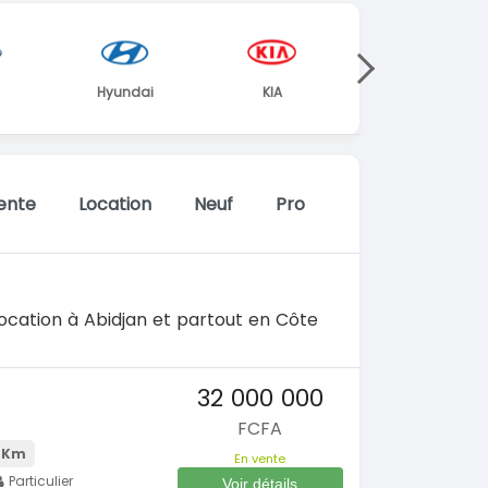
Hyundai
KIA
Mercedes
Niss
ente
Location
Neuf
Pro
ocation à Abidjan et partout en Côte
32 000 000
FCFA
 Km
En vente
Particulier
Voir détails