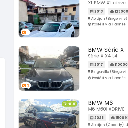
X1 BMW X1 xdrive
2013
12300
Abidjan (Bingerville)
Posté il y a 1 année
1
BMW Série X
Série X X4 L4
2017
110000
Bingerville (Bingervill
Posté il y a 1 année
SPÉCIAL
SPÉCIAL
KIA Sportage
3
tion
Sportage 2021
2021
78000 Km
BMW M6
NEUF
14 500 000
FCFA
FCFA
M6 M60I XDRIVE
En vente
2025
1500 
SPÉCIAL
SPÉCIAL
Abidjan (Cocody)