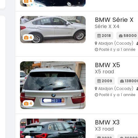
4
BMW Série X
Série X X4
2018
58000
4
Abidjan (Cocody)
Posté il y a 1 année
BMW X5
X5 road
2009
13800
Abidjan (Cocody)
Posté il y a 1 année
4
BMW X3
X3 road