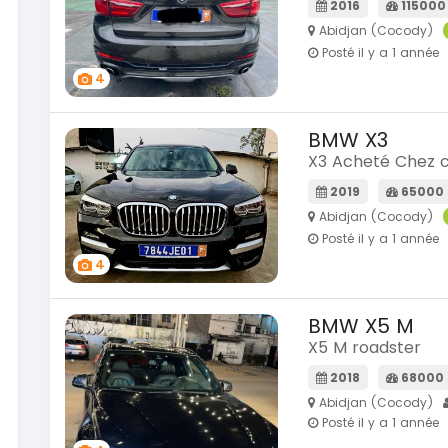
SPÉCIAL
2016
115000
Mitsubishi L200
SPÉCIAL
L200 sportero
Abidjan (Cocody)
0
Posté il y a 1 année
Cx-60 modele cx9 full option
2021
4
76000 Km
18 500 000
FCFA
En vente
CFA
BMW X3
X3 Acheté Chez c
SPÉCIAL
KIA Sportage
SPÉCIAL
2019
65000
Sportage x-line
e
Abidjan (Cocody)
2024
Posté il y a 1 année
10000 Km
22 800 000
4
FCFA
En vente
CFA
BMW X5 M
X5 M roadster
2018
68000
Abidjan (Cocody)
Posté il y a 1 année