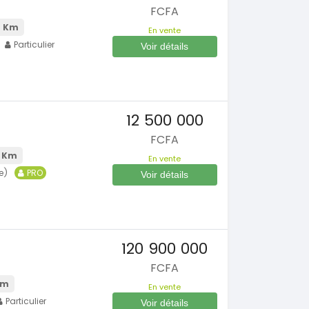
FCFA
0 Km
En vente
Particulier
Voir détails
12 500 000
FCFA
 Km
En vente
e)
PRO
Voir détails
SPÉCIAL
SPÉCIA
Dacia Dokker
Toyota Fortuner
Dokker 1.6
Fortuner 2.5
2014
2024
100000 Km
30000 Km
120 900 000
3 800 000
34 000 000
FCFA
FCFA
FCFA
En vente
En vente
Km
En vente
SPÉCIAL
SPÉCIA
Particulier
Voir détails