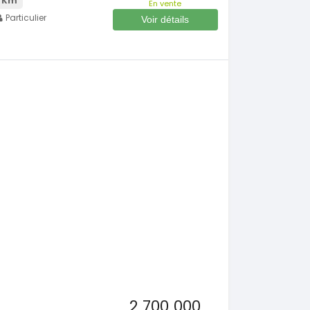
 Km
En vente
Particulier
Voir détails
2 700 000