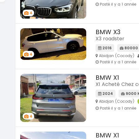
Posté il y a 1 année
4
BMW X3
X3 roadster
2016
80000
4
Abidjan (Cocody)
Posté il y a 1 année
BMW X1
X1 Acheté Chez c
2024
9000 
Abidjan (Cocody)
Posté il y a 1 année
4
BMW X1