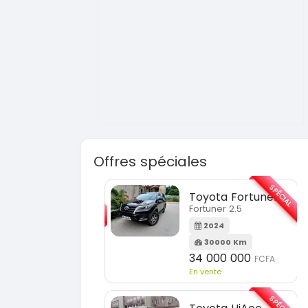
Offres spéciales
SPÉCIAL
Toyota Fortuner
KIA Sorento
Fortuner 2.5
Sorento full op
2024
2021
30000 Km
60000 Km
34 000 000
18 500 000
FCFA
En vente
En vente
SPÉCIAL