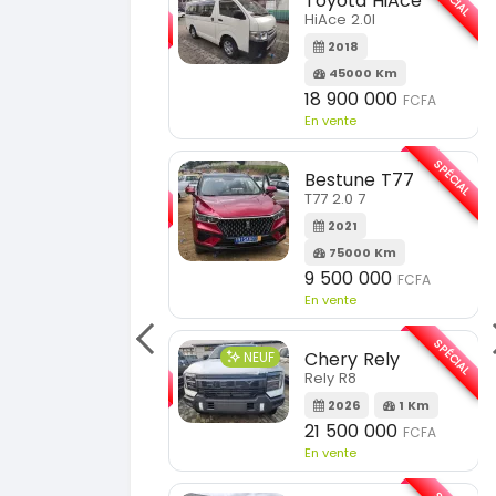
Toyota HiAce
Hyundai Ela
HiAce 2.0l
Elantra 2.0l
2018
2021
45000 Km
100000 Km
18 900 000
9 800 000
FCFA
F
En vente
En vente
SPÉCIAL
Bestune T77
Toyota Fort
T77 2.0 7
Fortuner 2.0 VV
2021
2014
75000 Km
100000 Km
9 500 000
13 800 000
FCFA
F
En vente
En vente
SPÉCIAL
Chery Rely
Toyota Pra
NEUF
Rely R8
2026
1 Km
2013
21 500 000
FCFA
180000 Km
En vente
14 500 000
En vente