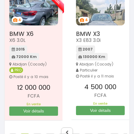
4
4
BMW X6
BMW X3
X6 3.0L
X3 E83 3.0i
2015
2007
72000 Km
130000 Km
Abidjan (Cocody)
Abidjan (Cocody)
PRO
Particulier
Posté il y a 11 mois
Posté il y a 10 mois
4 500 000
12 000 000
FCFA
FCFA
En vente
En vente
Voir détails
Voir détails