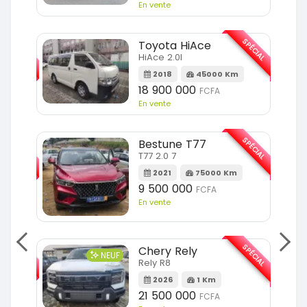
En vente
SPÉCIAL
SPÉCIAL
Toyota HiAce
HiAce 2.0l
m
2018
45000 Km
18 900 000
FCFA
En vente
SPÉCIAL
SPÉCIAL
Bestune T77
T77 2.0 7
Km
2021
75000 Km
9 500 000
FCFA
En vente
SPÉCIAL
SPÉCIAL
Chery Rely
NEUF
Rely R8
Km
2026
1 Km
21 500 000
FCFA