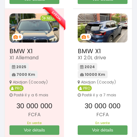
SPÉCIAL
NEUF
6
5
BMW X1
BMW X1
X1 Allemand
X1 2.0L drive
2025
2024
7000 Km
10000 Km
Abidjan (Cocody)
Abidjan (Cocody)
PRO
PRO
Posté il y a 6 mois
Posté il y a 7 mois
30 000 000
30 000 000
FCFA
FCFA
En vente
En vente
Voir détails
Voir détails