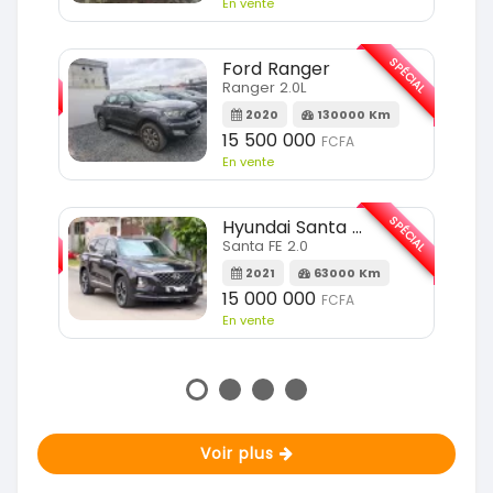
En vente
SPÉCIAL
SPÉCIAL
Ford Ranger
Ranger 2.0L
m
2020
130000 Km
15 500 000
FCFA
En vente
SPÉCIAL
SPÉCIAL
Hyundai Santa FE
Santa FE 2.0
Km
2021
63000 Km
15 000 000
FCFA
En vente
Voir plus