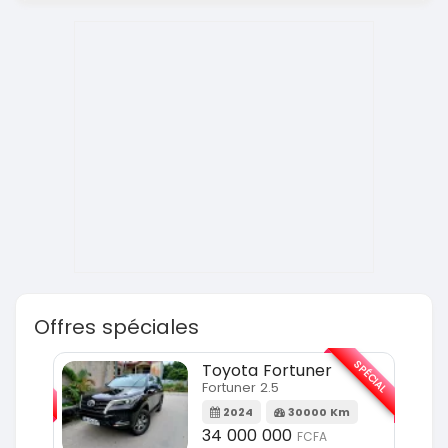
Offres spéciales
SPÉCIAL
SPÉCIAL
Toyota Fortuner
Fortuner 2.5
Km
2024
30000 Km
34 000 000
FCFA