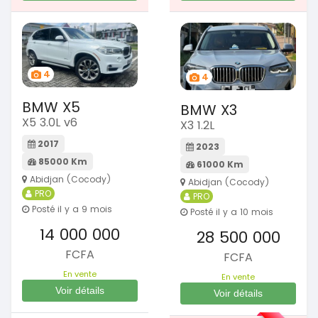
4
4
BMW X5
BMW X3
X5 3.0L v6
X3 1.2L
2017
2023
85000 Km
61000 Km
Abidjan (Cocody)
Abidjan (Cocody)
PRO
PRO
Posté il y a 9 mois
Posté il y a 10 mois
14 000 000
28 500 000
FCFA
FCFA
En vente
En vente
Voir détails
Voir détails