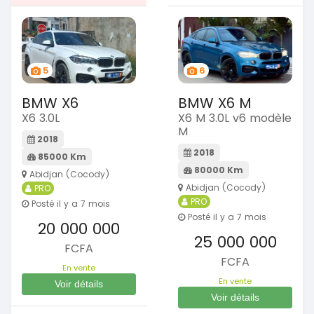
5
6
BMW X6
BMW X6 M
X6 3.0L
X6 M 3.0L v6 modèle
M
2018
2018
85000 Km
80000 Km
Abidjan (Cocody)
Abidjan (Cocody)
PRO
PRO
Posté il y a 7 mois
Posté il y a 7 mois
20 000 000
25 000 000
FCFA
FCFA
En vente
En vente
Voir détails
Voir détails