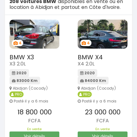
208 voitures BMW
disponibles en vente ou en
location à Abidjan et partout en Côte d'Ivoire.
4
4
BMW X3
BMW X4
X3 2.0L
X4 2.0L
2020
2020
83000 Km
84000 Km
Abidjan (Cocody)
Abidjan (Cocody)
PRO
PRO
Posté il y a 6 mois
Posté il y a 6 mois
18 800 000
23 000 000
FCFA
FCFA
En vente
En vente
Voir détails
Voir détails