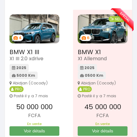
SPÉCIAL
NEUF
4
6
BMW X1 III
BMW X1
X1 III 2.0 xdrive
X1 Allemand
2025
2025
5000 Km
0500 Km
Abidjan (Cocody)
Abidjan (Cocody)
PRO
PRO
Posté il y a 7 mois
Posté il y a 7 mois
50 000 000
45 000 000
FCFA
FCFA
En vente
En vente
Voir détails
Voir détails