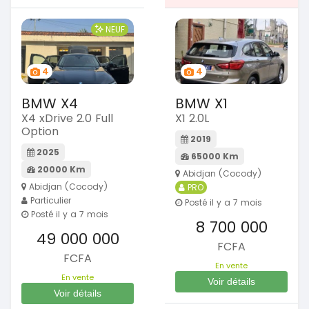
NEUF
4
4
BMW X4
BMW X1
X4 xDrive 2.0 Full
X1 2.0L
Option
2019
2025
65000 Km
20000 Km
Abidjan (Cocody)
Abidjan (Cocody)
PRO
Particulier
Posté il y a 7 mois
Posté il y a 7 mois
8 700 000
49 000 000
FCFA
FCFA
En vente
En vente
Voir détails
Voir détails