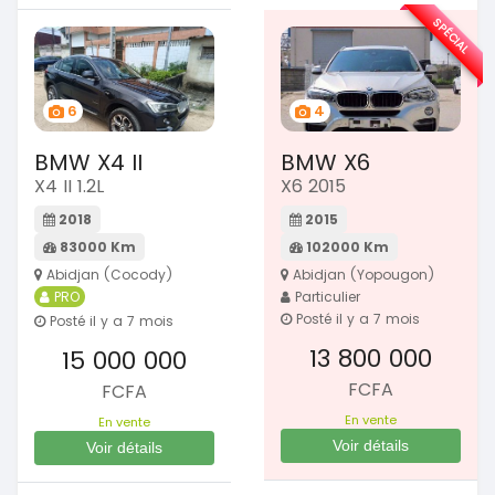
SPÉCIAL
6
4
BMW X4 II
BMW X6
X4 II 1.2L
X6 2015
2018
2015
83000 Km
102000 Km
Abidjan (Cocody)
Abidjan (Yopougon)
PRO
Particulier
Posté il y a 7 mois
Posté il y a 7 mois
13 800 000
15 000 000
FCFA
FCFA
En vente
En vente
Voir détails
Voir détails